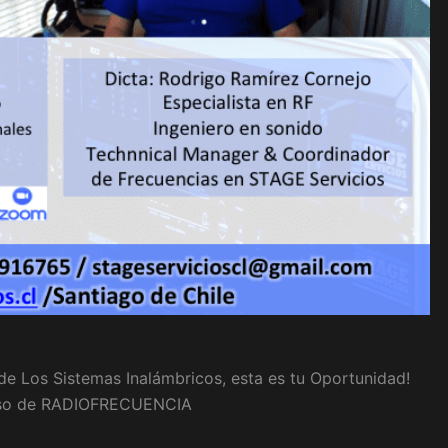
de Los Sistemas Inalámbricos, esta es tu Oportunidad!
urso de RADIOFRECUENCIA