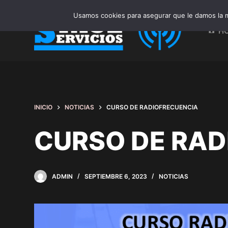
S
Usamos cookies para asegurar que le damos la m
a
H
l
t
a
r
a
l
INICIO
NOTICIAS
CURSO DE RADIOFRECUENCIA
c
o
CURSO DE RAD
n
t
e
ADMIN
SEPTIEMBRE 6, 2023
NOTICIAS
n
i
d
o