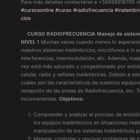
Para más detalles contactarse a +56998916765 s
#
cursosonline
#
curso
#
radiofrecuencia
#
inalambr
cios
CURSO RADIOFRECUENCIA
Manejo de sistem
NIVEL 1
Muchas veces cuando menos lo esperamos
nuestros sistemas inalámbricos, micrófonos e in e
interferencias, intermodulación, etc. Además, nu
vez está más saturado y congestionado por entida
celular, radio y señales inalámbricas. Debido a e
cuales son las características de nuestros equipo
recepción de las ondas de Radiofrecuencia, etc. T
inconvenientes.
Objetivos:
Comprender y analizar el proceso de emisión
los equipos inalámbricos en situaciones reale
manipulación de los sistemas inalámbricos p
Manejar, controlar y resolver problemas de i