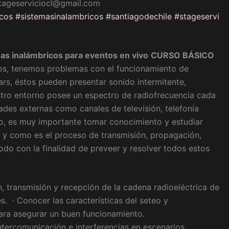
tageserviciocl@gmail.com
icos
#
sistemasinalambricos
#
santiagodechile
#
stageservi
as inalámbricos para eventos en vivo
CURSO BÁSICO
, tenemos problemas con el funcionamiento de
ars, éstos pueden presentar sonido intermitente,
estro entorno posee un espectro de radiofrecuencia cada
des externas como canales de televisión, telefonía
sto, es muy importante tomar conocimiento y estudiar
s y como es el proceso de transmisión, propagación,
odo con la finalidad de preveer y resolver todos estos
, transmisión y recepción de la cadena radioeléctrica de
s. · Conocer las características del seteo y
ara asegurar un buen funcionamiento.
ntercomunicación e interferencias en escenarios